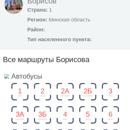
Борисов
Страна:
1
Регион:
Минская область
Район:
Тип населенного пункта:
Все маршруты Борисова
Автобусы
1
2
2А
2Б
3
3А
3Б
4
5
6