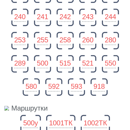
240
241
242
243
244
253
255
258
260
280
289
500
515
521
550
580
592
593
918
Маршрутки
500у
1001ТК
1002ТК