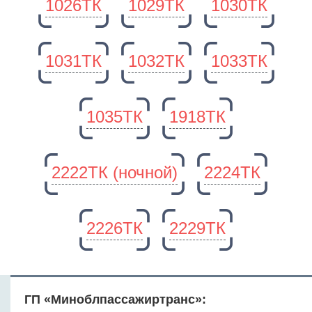
1026ТК
1029ТК
1030ТК
1031ТК
1032ТК
1033ТК
1035ТК
1918ТК
2222ТК (ночной)
2224ТК
2226ТК
2229ТК
ГП «Миноблпассажиртранс»: