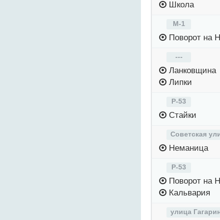
Школа
М-1
Поворот на 
---
Ланковщина
Липки
Р-53
Стайки
Советская ул
Неманица
Р-53
Поворот на 
Кальвария
улица Гагари