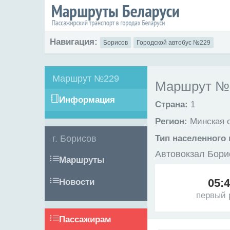
Навигация:
Борисов
Городской автобус №229
Маршрут №229
Маршрут №2
Информация
Страна:
1
Регион:
Минская 
г. Борисов
Тип населенного 
Автовокзал Бори
Маршруты
05:
Новости
первый 
Пассажирам