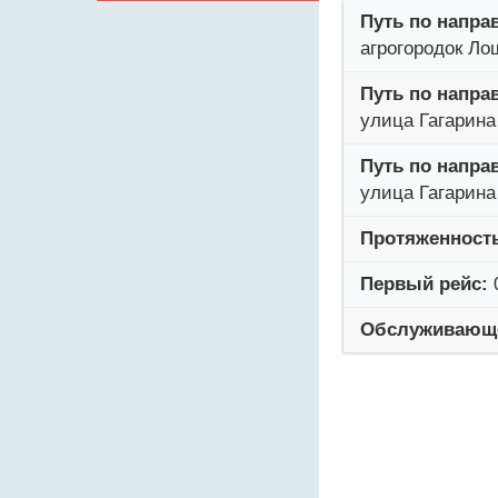
Путь по напра
агрогородок Л
Путь по напра
улица Гагарина
Путь по напра
улица Гагарина
Протяженност
Первый рейс:
Обслуживающе