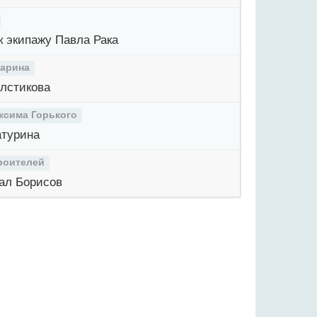
 экипажу Павла Рака
гарина
лстикова
ксима Горького
турина
роителей
ал Борисов