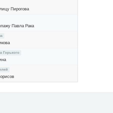
лицу Пирогова
пажу Павла Рака
на
икова
а Горького
ина
елей
Борисов