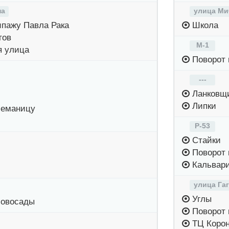
на
улица Ми
пажу Павла Рака
Школа
тов
М-1
я улица
Поворот 
---
Ланковщ
Липки
Неманицу
Р-53
Стайки
Поворот 
Кальвар
улица Га
Углы
Новосады
Поворот 
ТЦ Коро