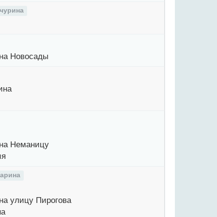
чурина
на Новосады
ина
на Неманицу
ия
гарина
на улицу Пирогова
на