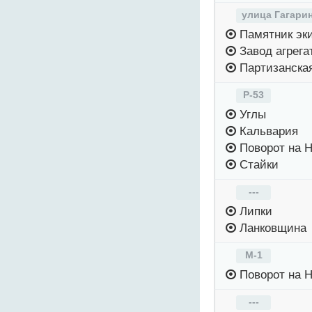
улица Гагари
Памятник эки
Завод агрега
Партизанска
Р-53
Углы
Кальвария
Поворот на 
Стайки
---
Липки
Ланковщина
М-1
Поворот на 
---