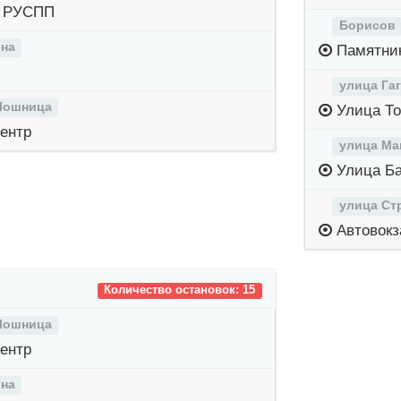
й РУСПП
Борисов
на
Памятник
улица Га
Лошница
Улица То
ентр
улица Ма
Улица Ба
улица Ст
Автовокз
Количество остановок: 15
Лошница
ентр
на