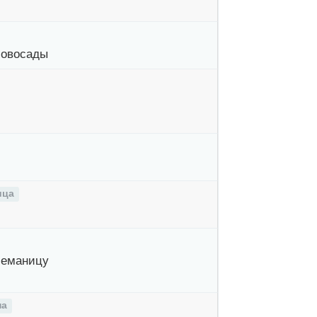
Новосады
ица
Неманицу
на