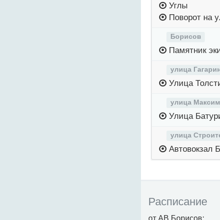
Углы
Поворот на у
Борисов
Памятник эки
улица Гагари
Улица Толст
улица Максим
Улица Батур
улица Строит
Автовокзал 
Расписание
от АВ Борисов: