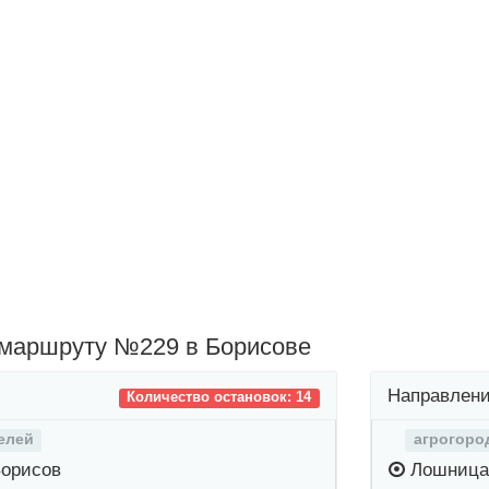
 маршруту №229 в Борисове
Направлени
Количество остановок: 14
елей
агрогоро
Борисов
Лошница 