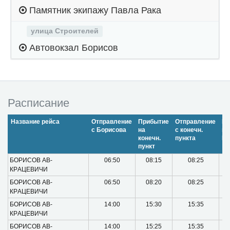
Памятник экипажу Павла Рака
улица Строителей
Автовокзал Борисов
Расписание
Название рейса
Отправление
Прибытие
Отпpавление
Пр
c Борисова
на
с конечн.
в
конечн.
пункта
Бо
пункт
БОPИСОВ АВ-
06:50
08:15
08:25
КPАЦЕВИЧИ
БОPИСОВ АВ-
06:50
08:20
08:25
КPАЦЕВИЧИ
БОPИСОВ АВ-
14:00
15:30
15:35
КPАЦЕВИЧИ
БОPИСОВ АВ-
14:00
15:25
15:35