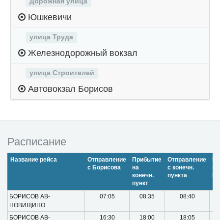
Дорожная улица
Юшкевичи
улица Труда
Железнодорожный вокзал
улица Строителей
Автовокзал Борисов
Расписание
Название рейса
Отправление
Прибытие
Отпpавление
Пр
c Борисова
на
с конечн.
в
конечн.
пункта
Бо
пункт
БОPИСОВ АВ-
07:05
08:35
08:40
НОВИЩИНО
БОPИСОВ АВ-
16:30
18:00
18:05