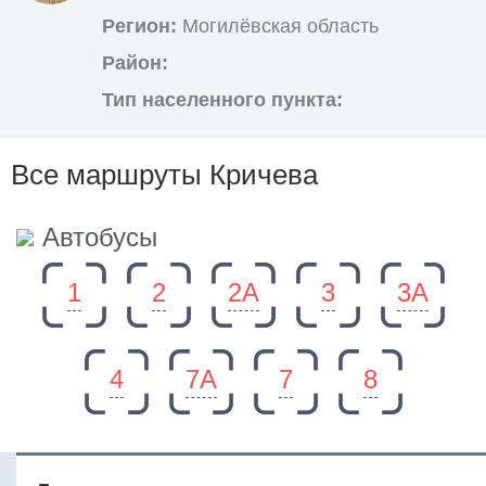
Регион:
Могилёвская область
Район:
Тип населенного пункта:
Все маршруты Кричева
Автобусы
1
2
2А
3
3А
4
7А
7
8