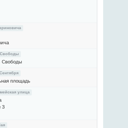
вриновича
вича
 Свободы
 Свободы
 Сентября
ьная площадь
мейская улица
а
 3
Мая