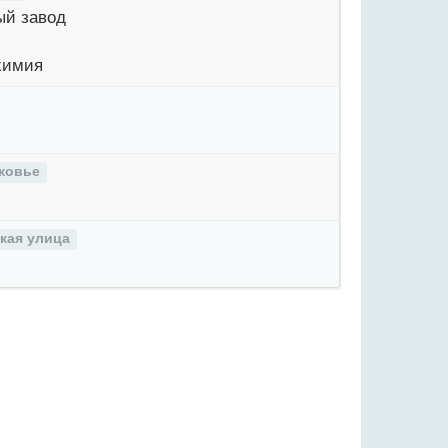
й завод
химия
ковье
кая улица