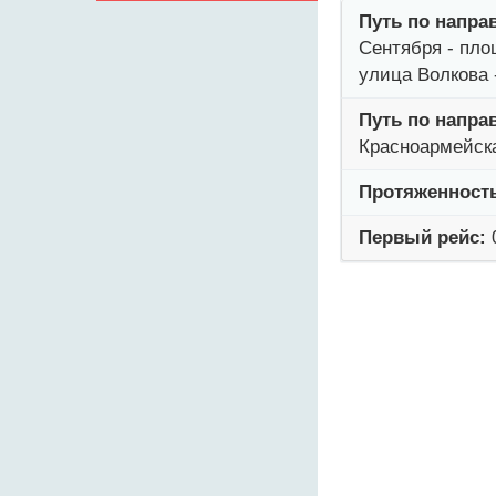
Путь по напра
Сентября - пло
улица Волкова 
Путь по напра
Красноармейска
Протяженност
Первый рейс: