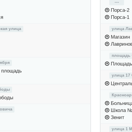
---
Порса-2
ия
Порса-1
кая улица
улица Ла
Магазин
Лаврино
площадь
тября
Площадь
 площадь
улица 17
Централ
боды
Красноар
ободы
Больниц
овича
Школа №
Зенит
улица 1 