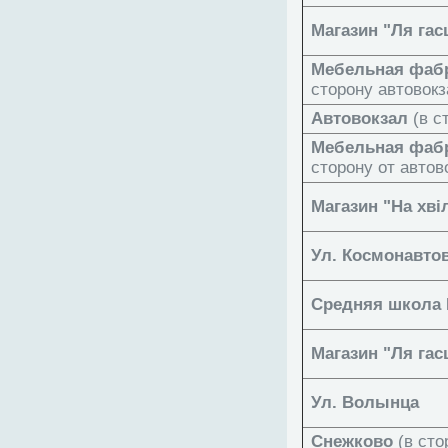
Магазин "Ля гас
Мебельная фаб
сторону автовокз
Автовокзал
(в с
Мебельная фаб
сторону от автов
Магазин "На хві
Ул. Космонавто
Средняя школа
Магазин "Ля гас
Ул. Волынца
Снежково
(в сто