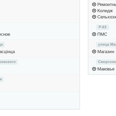
Ремонтны
Коледж
Сельхоз
Р-63
сное
ПМС
ца
улица Ма
асцінца
Магазин
ковского
Сморгонс
Маковье
а