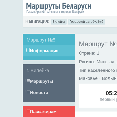
Навигация:
Вилейка
Городской автобус №5
Маршрут №5
Маршрут №5
Информация
Страна:
1
Регион:
Минская 
г. Вилейка
Тип населенного 
Маковье - Волын
Маршруты
05:
Новости
первый 
Пассажирам