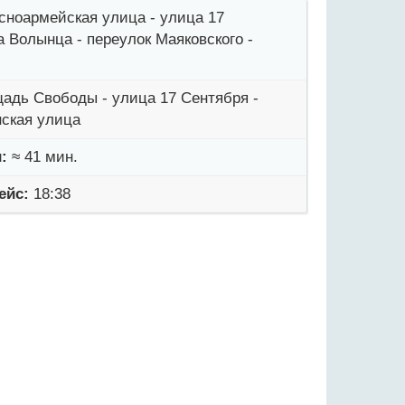
асноармейская улица - улица 17
а Волынца - переулок Маяковского -
ощадь Свободы - улица 17 Сентября -
нская улица
:
≈ 41 мин.
ейс:
18:38