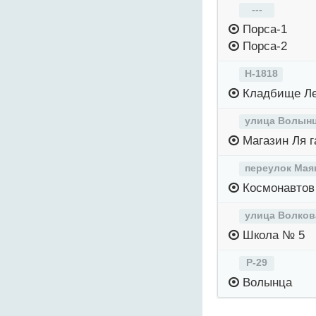
---
Порса-1
Порса-2
Н-1818
Кладбище Ле
улица Волын
Магазин Ля г
переулок Мая
Космонавтов
улица Волков
Школа № 5
Р-29
Волынца