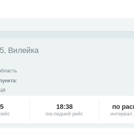
, Вилейка
область
пункта:
ца
25
18:38
по рас
рейс
последний рейс
интервал