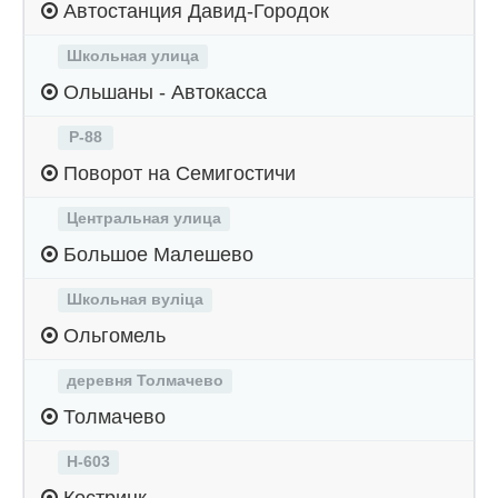
Автостанция Давид-Городок
Школьная улица
Ольшаны - Автокасса
Р-88
Поворот на Семигостичи
Центральная улица
Большое Малешево
Школьная вуліца
Ольгомель
деревня Толмачево
Толмачево
Н-603