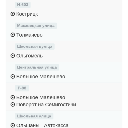
Н-603
Кострицк
Макавецкая улица
Толмачево
Школьная вуліца
Ольгомель
Центральная улица
Большое Малешево
Р-88
Большое Малешево
Поворот на Семигостичи
Школьная улица
Ольшаны - Автокасса