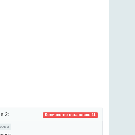
е 2:
Количество остановок: 11
хова
хова