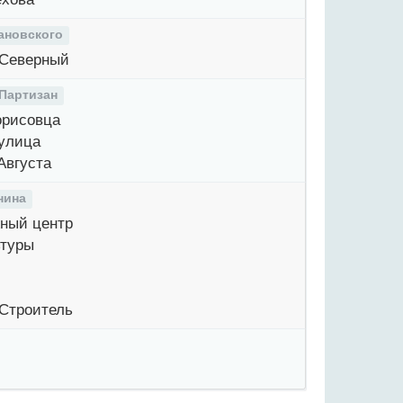
ановского
Северный
 Партизан
рисовца
улица
Августа
нина
ный центр
туры
Строитель