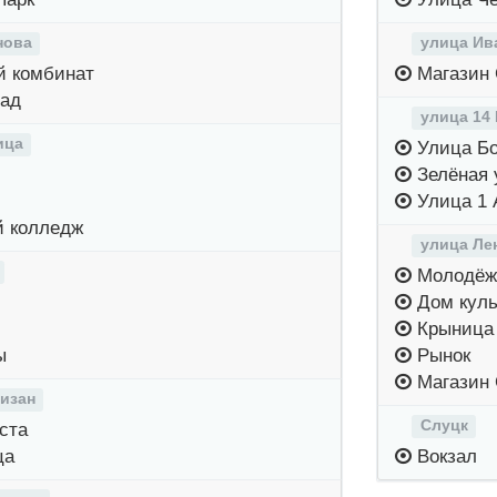
нова
улица Ив
 комбинат
Магазин 
ад
улица 14
ица
Улица Бо
Зелёная 
Улица 1 
 колледж
улица Ле
Молодёж
Дом куль
Крыница
ы
Рынок
Магазин 
тизан
Слуцк
ста
ца
Вокзал