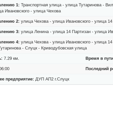
влению 1:
Транспортная улица - улица Тутаринова - Вил
ца Ивановского - улица Чехова
влению 2:
улица Чехова - улица Ивановского - улица 14
влению 3:
улица Ленина - улица 14 Партизан - улица Ив
влению 4:
улица Чехова - улица Ивановского - улица 14
Тутаринова - Слуцк - Криводубовская улица
ь:
7.29 км.
Время в пути
06:00
Последний р
е предприятие:
ДУП АП2 г.Слуцк