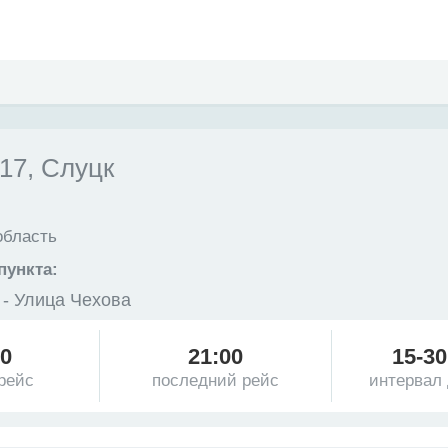
7, Слуцк
область
пункта:
 - Улица Чехова
00
21:00
15-30
рейс
последний рейс
интервал