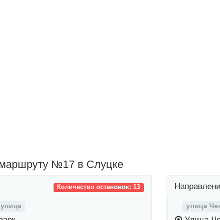
 маршруту №17 в Слуцке
Направлени
Количество остановок: 13
 улица
улица Че
парк
Улица Че