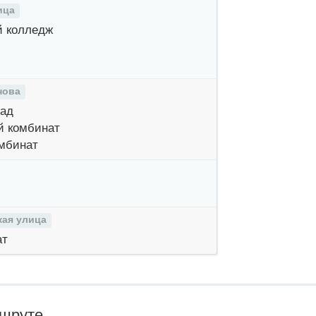
ица
 колледж
нова
ад
 комбинат
мбинат
ая улица
ат
ршруте