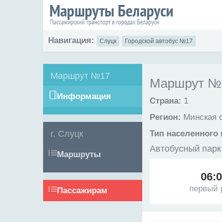
Навигация:
Слуцк
Городской автобус №17
Маршрут №17
Маршрут №1
Информация
Страна:
1
Регион:
Минская 
г. Слуцк
Тип населенного 
Автобусный парк
Маршруты
06:
первый 
Пассажирам