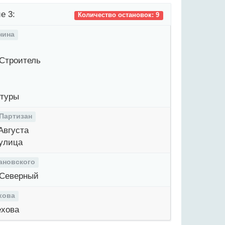
е 3:
Количество остановок: 9
нина
Строитель
туры
 Партизан
Августа
улица
ановского
Северный
хова
хова