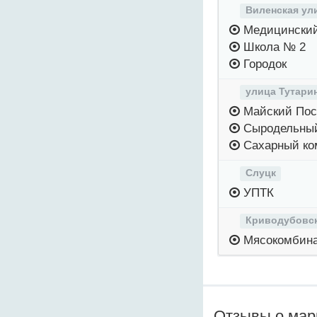
Виленская ул
Медицинский
Школа № 2
Городок
улица Тутари
Майский Пос
Сыродельный
Сахарный ко
Слуцк
УПТК
Криводубовск
Мясокомбин
Отзывы о ма