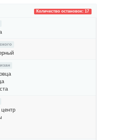
Количество остановок: 17
а
ского
ерный
тизан
овца
ца
ста
центр
ы