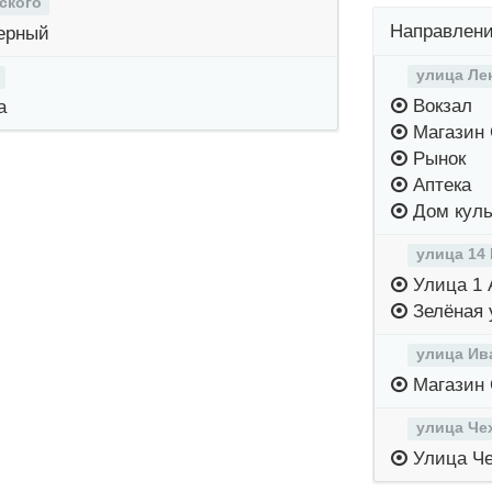
ского
Направлени
ерный
улица Ле
Вокзал
а
Магазин 
Рынок
Аптека
Дом куль
улица 14
Улица 1 
Зелёная 
улица Ив
Магазин 
улица Че
Улица Че