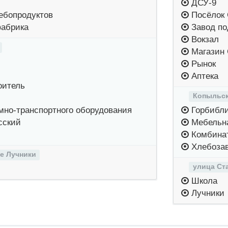
ДСУ-9
ебопродуктов
Посёлок 
абрика
Завод по
Вокзал
Магазин 
Рынок
Аптека
оитель
Копыльск
но-транспортного оборудования
Горбибли
сский
Мебельн
Комбинат
Хлебоза
е Лучники
улица Ст
Школа
Лучники