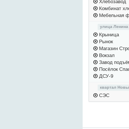
Хлебозавод
Комбинат хл
Мебельная ф
улица Ленина
Крыница
Рынок
Магазин Стр
Вокзал
Завод подъём
Посёлок Спа
ДСУ-9
квартал Новы
СЭС