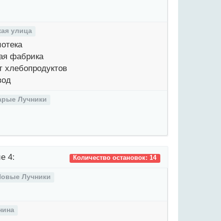
ая улица
отека
ая фабрика
 хлебопродуктов
вод
арые Лучники
е 4:
Количество остановок: 14
Новые Лучники
нина