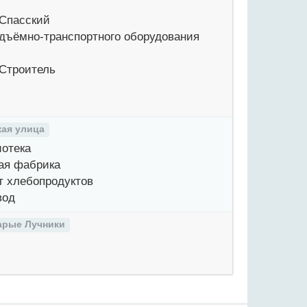
Спасский
дъёмно-транспортного оборудования
Строитель
ая улица
отека
ая фабрика
 хлебопродуктов
вод
арые Лучники