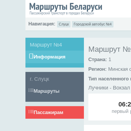
Навигация:
Слуцк
Городской автобус №4
Маршрут №4
Маршрут №4
Информация
Страна:
1
Регион:
Минская 
г. Слуцк
Тип населенного 
Лучники - Вокзал
Маршруты
06:
первый 
Пассажирам