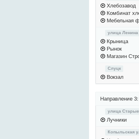
Хлебозавод
Комбинат хл
Мебельная ф
улица Ленина
Крыница
Рынок
Магазин Стр
Слуцк
Вокзал
Направление 3:
улица Старые
Лучники
Копыльская у