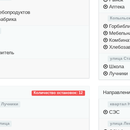
Аптека
ебопродуктов
Копыльск
абрика
Горбибли
Мебельн
Комбинат
Хлебоза
оитель
улица Ст
Школа
Лучники
Направлени
Количество остановок: 12
 Лучники
квартал 
СЭС
лица
улица Ле