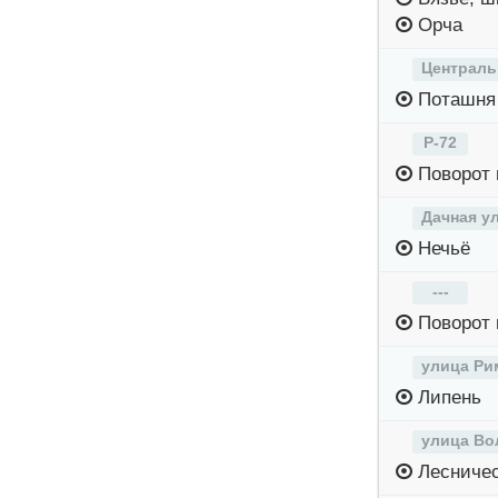
Орча
Централь
Поташня
Р-72
Поворот 
Дачная у
Нечьё
---
Поворот 
улица Ри
Липень
улица Во
Лесниче