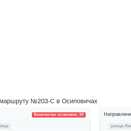
 маршруту №203-С в Осиповичах
Направлени
Количество остановок: 24
лица
улица Ле