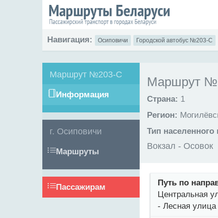
Навигация:
Осиповичи
Городской автобус №203-С
Маршрут №203-С
Маршрут №2
Информация
Страна:
1
Регион:
Могилёвск
г. Осиповичи
Тип населенного 
Вокзал - Осовок
Маршруты
Путь по напра
Пассажирам
Центральная ул
- Лесная улица