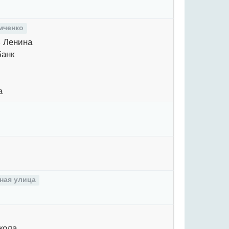
мченко
 Ленина
анк
а
ная улица
кола