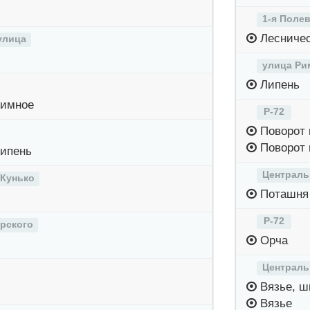
1-я Поле
Лесниче
улица
улица Ри
Липень
Химное
Р-72
Поворот 
Поворот 
Липень
Централь
Кунько
Поташня
Р-72
рского
Орча
Централь
Вязье, ш
Вязье