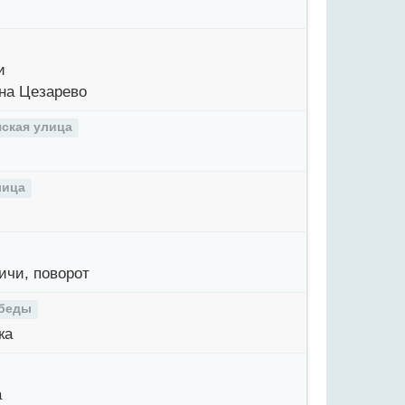
и
на Цезарево
ская улица
лица
чи, поворот
беды
ка
а