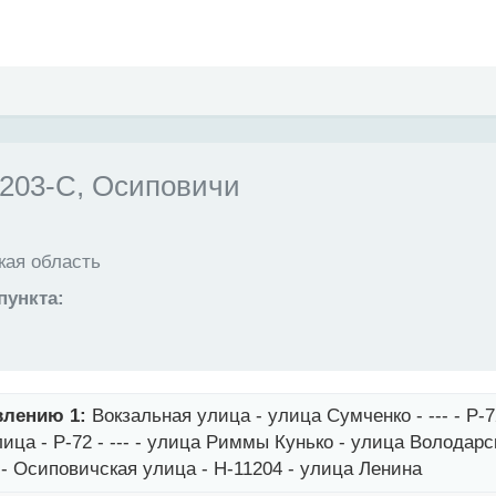
03-С, Осиповичи
ая область
пункта:
влению 1:
Вокзальная улица - улица Сумченко - --- - Р-7
ица - Р-72 - --- - улица Риммы Кунько - улица Володарс
 - Осиповичская улица - Н-11204 - улица Ленина