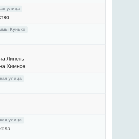
вая улица
ство
ммы Кунько
на Липень
на Химное
ная улица
ная улица
кола