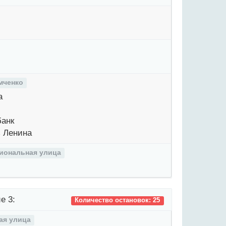
мченко
а
анк
 Ленина
иональная улица
е 3:
Количество остановок: 25
ая улица