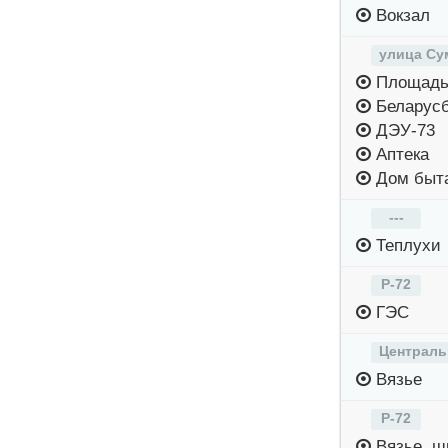
Вокзал
улица Су
Площадь
Беларусб
ДЭУ-73
Аптека
Дом быт
---
Теплухи
Р-72
ГЭС
Централь
Вязье
Р-72
Вязье, ш