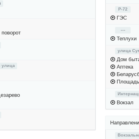
ы
Р-72
ГЭС
---
 поворот
Теплухи
улица Су
Дом быт
 улица
Аптека
Беларусб
Площадь
Интернац
Цезарево
Вокзал
Направлени
Вокзальн