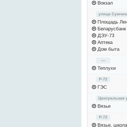
Вокзал
улица Сумчен
Площадь Ле
Беларусбанк
ДЭУ-73
Аптека
Дом быта
---
Теплухи
Р-72
ГЭС
Центральная 
Вязье
Р-72
Вязье, школ