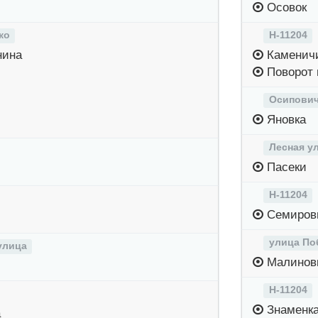
Осовок
ко
Н-11204
нина
Каменич
Поворот 
Осипович
Яновка
Лесная у
Пасеки
Н-11204
Семирови
улица По
улица
Малинов
Н-11204
Знаменк
а