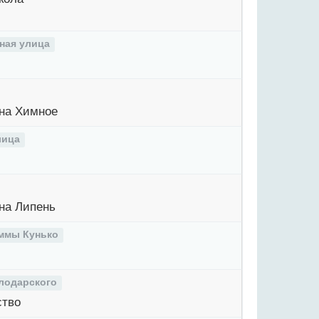
ная улица
на Химное
лица
на Липень
ммы Кунько
лодарского
ство