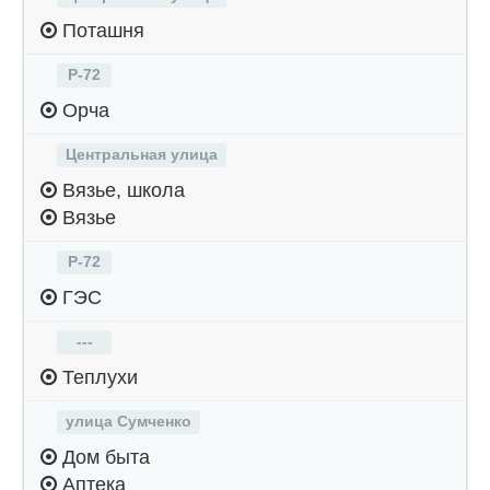
Поташня
Р-72
Орча
Центральная улица
Вязье, школа
Вязье
Р-72
ГЭС
---
Теплухи
улица Сумченко
Дом быта
Аптека