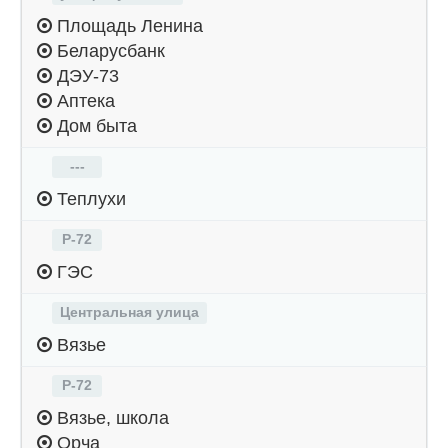
Площадь Ленина
Беларусбанк
ДЭУ-73
Аптека
Дом быта
---
Теплухи
Р-72
ГЭС
Центральная улица
Вязье
Р-72
Вязье, школа
Орча