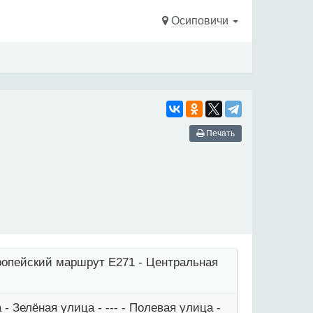
Осиповичи
Печать
вропейский маршрут Е271 - Центральная
- Зелёная улица - --- - Полевая улица -