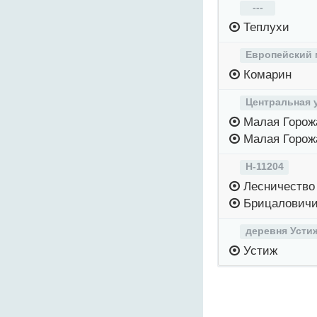
---
Теплухи
Европейский 
Комарин
Центральная 
Малая Горож
Малая Горож
Н-11204
Лесничество
Брицалович
деревня Усти
Устиж