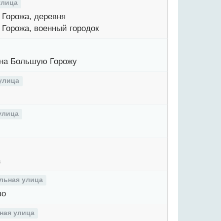
улица
Горожа, деревня
Горожа, военный городок
на Большую Горожу
улица
улица
а
льная улица
во
ная улица