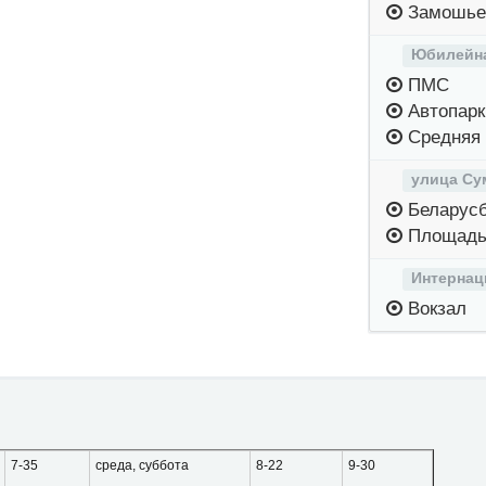
Замошье
Юбилейна
ПМС
Автопарк
Средняя 
улица Су
Беларусб
Площадь
Интернац
Вокзал
7-35
среда, суббота
8-22
9-30