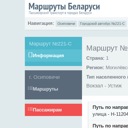
Навигация:
Осиповичи
Городской автобус №221-С
Маршрут №221-С
Маршрут №2
Информация
Страна:
1
Регион:
Могилёвск
г. Осиповичи
Тип населенного 
Вокзал - Устиж
Маршруты
Путь по напра
Пассажирам
улица - Н-1120
Путь по напра