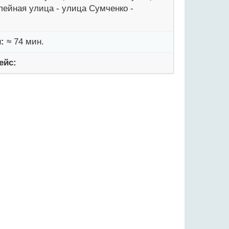
лейная улица - улица Сумченко -
:
≈ 74 мин.
ейс: