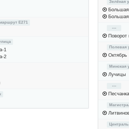
Зелёная 
Большая 
Большая 
маршрут Е271
---
Поворот 
улица
Полевая 
а-1
Октябрь
а-2
Минская 
Лучицы
и
---
Песчанк
ж
Магистра
Литвино
Централь