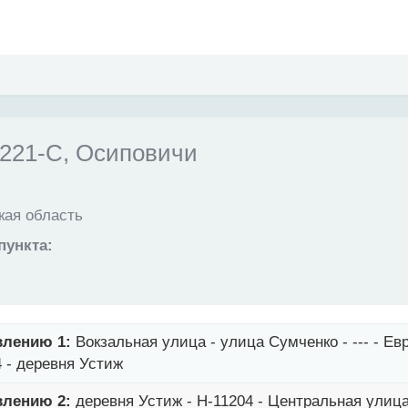
21-С, Осиповичи
ая область
пункта:
влению 1:
Вокзальная улица - улица Сумченко - --- - Е
4 - деревня Устиж
влению 2:
деревня Устиж - Н-11204 - Центральная улица 