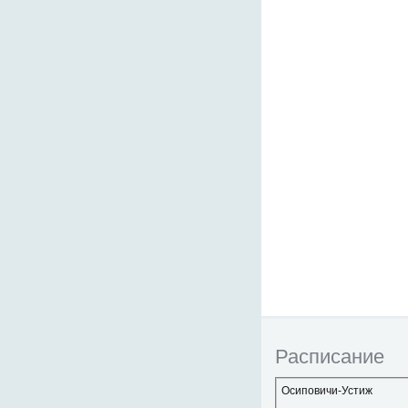
Расписание
Осиповичи-Устиж