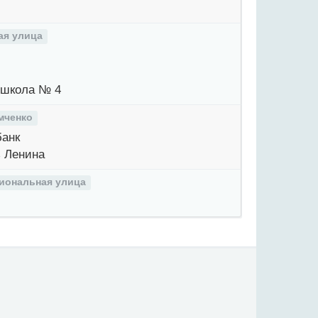
я улица
школа № 4
мченко
анк
 Ленина
иональная улица