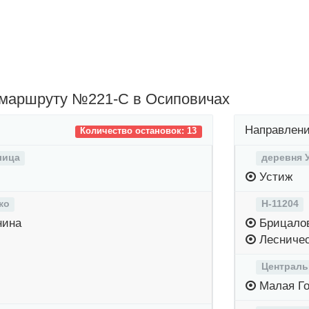
 маршруту №221-С в Осиповичах
Направлени
Количество остановок: 13
лица
деревня 
Устиж
ко
Н-11204
нина
Брицало
Лесниче
Централь
Малая Го