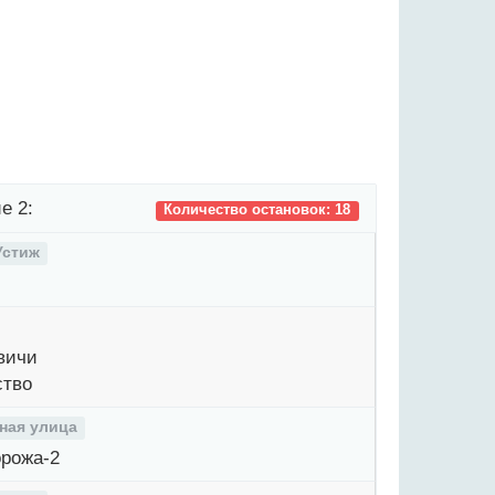
е 2:
Количество остановок: 18
Устиж
вичи
ство
ная улица
рожа-2