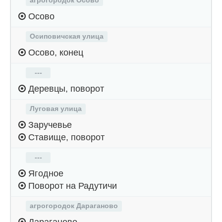
агрогородок Осово
Осово
Осиповичская улица
Осово, конец
---
Деревцы, поворот
Луговая улица
Заручевье
Ставище, поворот
---
Ягодное
Поворот на Радутичи
агрогородок Дараганово