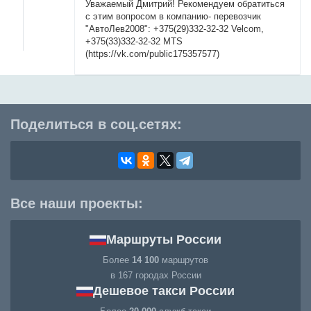
Уважаемый Дмитрий! Рекомендуем обратиться
с этим вопросом в компанию- перевозчик
"АвтоЛев2008": +375(29)332-32-32 Velcom,
+375(33)332-32-32 MTS
(https://vk.com/public175357577)
Поделиться в соц.сетях:
Все наши проекты:
Маршруты России
Более
14 100
маршрутов
в 167 городах России
Дешевое такси России