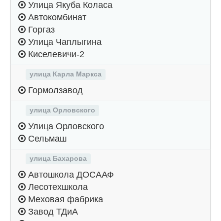
Улица Якуба Коласа
Автокомбинат
Горгаз
Улица Чаплыгина
Киселевичи-2
улица Карла Маркса
Гормолзавод
улица Орловского
Улица Орловского
Сельмаш
улица Бахарова
Автошкола ДОСААФ
Лесотехшкола
Меховая фабрика
Завод ТДиА