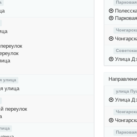
а
Парковая
ца
Полесска
Парковая
Чонгарск
ица
Чонгарск
переулок
Советска
ереулок
Улица Дз
лица
Направлени
я улица
я улица
улица Пу
Улица Дз
й переулок
Чонгарск
а
Чонгарск
лица
Парковая
улица