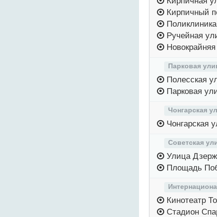
Кирпичная у
Кирпичный п
Поликлиника
Ручейная ул
Новокрайняя
Парковая ули
Полесская у
Парковая ул
Чонгарская у
Чонгарская у
Советская ул
Улица Дзерж
Площадь По
Интернациона
Кинотеатр Т
Стадион Спа