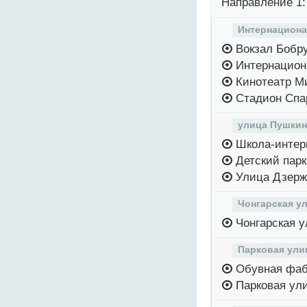
Направление 1:
Интернациона
Вокзал Бобр
Интернацион
Кинотеатр М
Стадион Спа
улица Пушкин
Школа-интер
Детский парк
Улица Дзерж
Чонгарская у
Чонгарская у
Парковая ули
Обувная фаб
Парковая ул