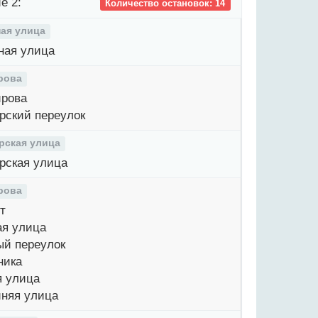
е 2:
Количество остановок: 14
ая улица
ая улица
рова
рова
рский переулок
рская улица
рская улица
рова
т
я улица
й переулок
ника
 улица
няя улица