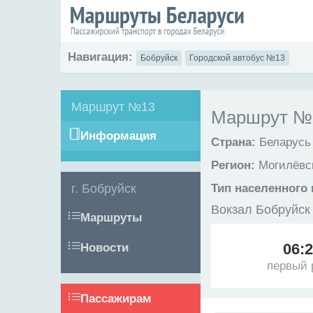
Навигация:
Бобруйск
Городской автобус №13
Маршрут №13
Маршрут №1
Информация
Страна:
Беларусь
Регион:
Могилёвск
г. Бобруйск
Тип населенного 
Вокзал Бобруйск
Маршруты
06:
Новости
первый 
Пассажирам