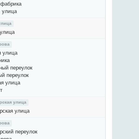
 фабрика
 улица
улица
улица
рова
 улица
ника
ый переулок
й переулок
я улица
т
рская улица
рская улица
рова
рский переулок