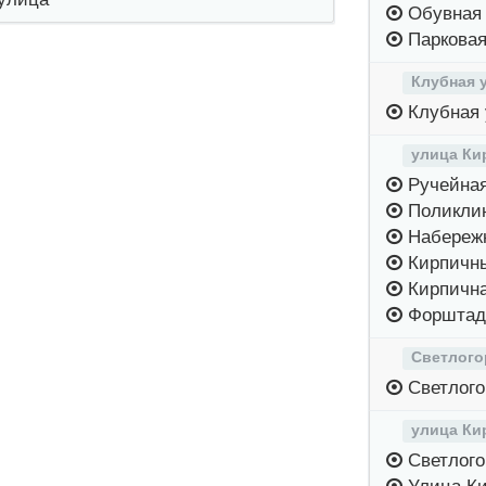
Обувная
Парковая
Клубная 
Клубная 
улица Ки
Ручейная
Поликли
Набережн
Кирпичны
Кирпична
Форштад
Светлого
Светлого
улица Ки
Светлого