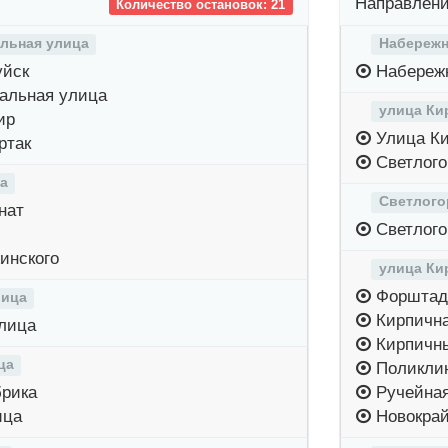
Направлени
Количество остановок: 21
льная улица
Набережн
уйск
Набережн
альная улица
улица Ки
ир
Улица Ки
ртак
Светлого
а
Светлого
нат
Светлого
инского
улица Ки
Форштад
лица
Кирпична
лица
Кирпичны
ца
Поликли
рика
Ручейная
ица
Новокрай