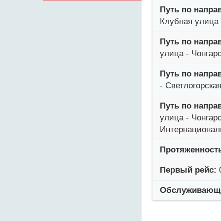
Путь по напра
Клубная улица 
Путь по напра
улица - Чонгар
Путь по напра
- Светлогорска
Путь по напра
улица - Чонгар
Интернационал
Протяженност
Первый рейс:
Обслуживающе