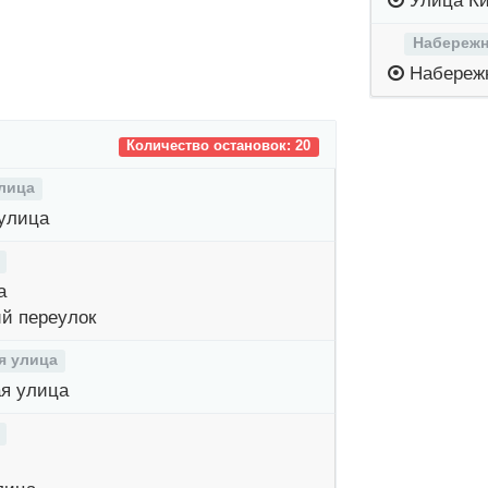
Улица Ки
Набережн
Набережн
Количество остановок: 20
лица
улица
а
й переулок
я улица
я улица