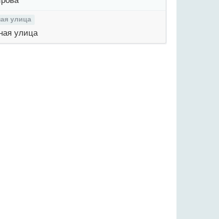
рова
ая улица
ая улица