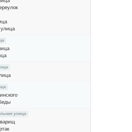
лица
ереулок
ица
 улица
ца
лица
ица
лица
лица
ица
инского
беды
льная улица
оварищ
ртак