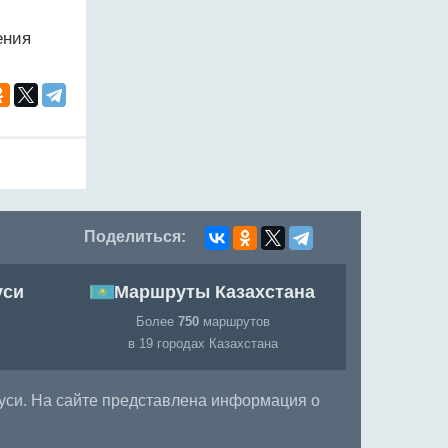
ения
Поделиться:
уси
Маршруты Казахстана
Более
750
маршрутов
в 19 городах Казахстана
уси. На сайте представлена информация о