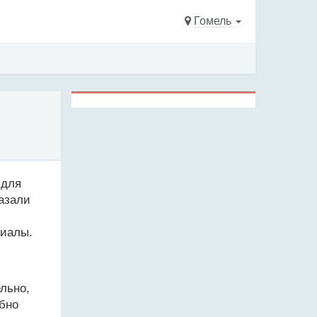
Гомель
 для
казали
лиалы.
льно,
обно