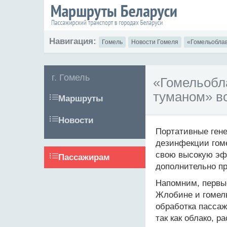
Навигация:
Гомель
Новости Гомеля
«Гомельобла
г. Гомель
«Гомельобл
туманом» в
Маршруты
Новости
Портативные гене
дезинфекции гоме
свою высокую эф
Пассажирам
дополнительно пр
Напомним, первые
Жлобине и гомел
обработка пассаж
так как облако, 