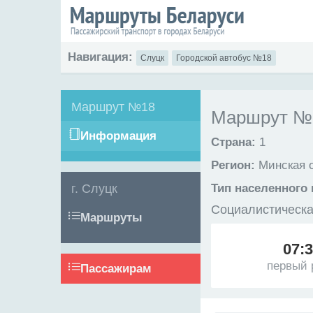
Навигация:
Слуцк
Городской автобус №18
Маршрут №18
Маршрут №1
Информация
Страна:
1
Регион:
Минская 
г. Слуцк
Тип населенного 
Социалистическа
Маршруты
07:
первый 
Пассажирам