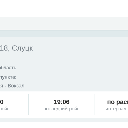
8, Слуцк
область
пункта:
я - Вокзал
30
19:06
по рас
рейс
последний рейс
интервал