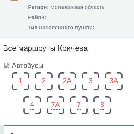
Регион:
Могилёвская область
Район:
Тип населенного пункта:
Все маршруты Кричева
Автобусы
1
2
2А
3
3А
4
7А
7
8